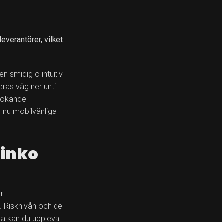
.
everantörer, vilket
 smidig o intuitiv
eras väg ner until
n ökande
 nu mobilvänliga
linko
. I
. Risknivån och de
rna kan du uppleva