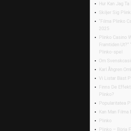
Hur Kan Jag Ta 
Skiljer Sig Pli
“Filma Plinko C
2025
Plinko Casino 
Framtiden Ut?”
Plinko-spel
Om Svenskcasi
Karl Åhgren Omk
Vi Listar Bäst P
Finns De Effekt
Plinko?
Popularitatea P
Kan Man Filma P
Plinko
Plinko – Börja 