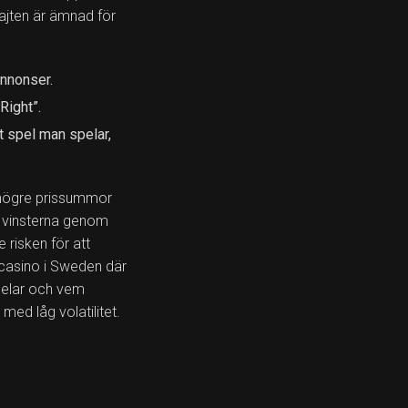
sajten är ämnad för
annonser.
Right”.
t spel man spelar,
a högre prissummor
e vinsterna genom
 risken för att
o casino i Sweden där
spelar och vem
med låg volatilitet.