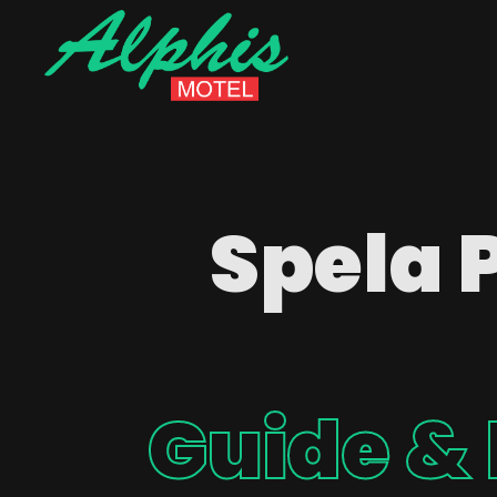
Spela 
Guide &