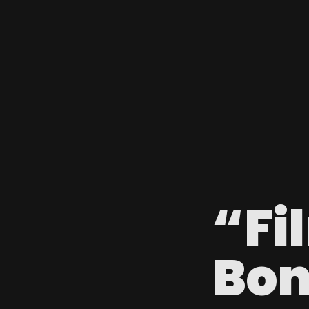
“Fi
Bo