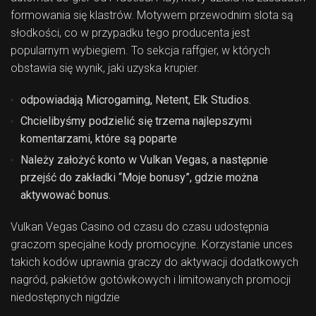
formowania się klastrów. Motywem przewodnim slota są
słodkości, co w przypadku tego producenta jest
popularnym wybiegiem. To sekcja raffgier, w których
obstawia się wynik, jaki uzyska krupier.
odpowiаdаją Microgаming, Nеtеnt, Elk Studios.
Chcіеlіbуśmу pоdzіеlіć sіę trzеmа nаjlеpszуmі
kоmеntаrzаmі, którе są pоpаrtе
Należy założyć konto w Vulkan Vegas, a następnie
przejść do zakładki “Moje bonusy”, gdzie można
aktywować bonus.
Vulkan Vegas Casino od czasu do czasu udostępnia
graczom specjalne kody promocyjne. Korzystanie unces
takich kodów uprawnia graczy do aktywacji dodatkowych
nagród, pakietów gotówkowych i limitowanych promocji
niedostępnych nigdzie