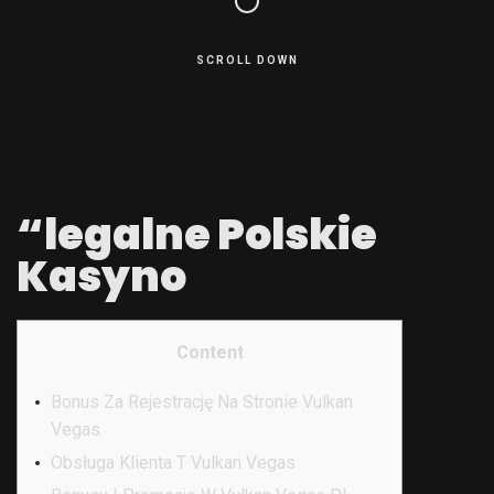
SCROLL DOWN
“legalne Polskie
Kasyno
Content
Bonus Za Rejestrację Na Stronie Vulkan
Vegas
Obsługa Klienta T Vulkan Vegas