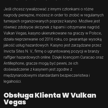
Jeśli chcesz rywalizować z innymi członkami o różne
nagrody pieniężne, możesz in order to zrobić w regularnych
turniejach organizowanych poprzez kasyno. Możliwe jest
również zdobycie skrzynek z łupami i otrzymanie nagród.
Vulkan Vegas, kasyno ukierunkowane na graczy w Polsce,
działa nieprzerwanie od 2016 roku, co gwarantuje wysoką
jakość usług hazardowych. Kasyno jest zarządzane przez
Invicta Sites N. V., firmę o ugruntowanej pozycji w branży
raffgier hazardowych online. Dzięki licencjom Curacao oraz
Antillephone, gracze mogą być pewni, że ich
doświadczenie z kasynem jest zgodne z
międzynarodowymi standardami bezpieczeństwa i
legalności.
Obsługa Klienta W Vulkan
Vegas