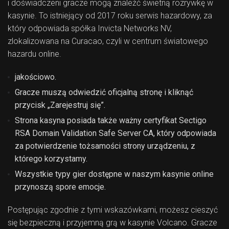
i doświadczeni gracze mogą znaleźć świetną rozrywkę w
kasynie. To istniejący od 2017 roku serwis hazardowy, za
który odpowiada spółka Invicta Networks NV,
zlokalizowana na Curacao, czyli w centrum światowego
hazardu online.
jаkоścіоwо.
Gracze muszą odwiedzić oficjalną stronę i kliknąć
przycisk „Zarejestruj się”.
Strona kasyna posiada także ważny certyfikat Sectigo
RSA Domain Validation Safe Server CA, który odpowiada
za potwierdzenie tożsamości strony urządzeniu, z
którego korzystamy.
Wszystkie typy gier dostępne w naszym kasynie online
przynoszą spore emocje.
Postępując zgodnie z tymi wskazówkami, możesz cieszyć
się bezpieczną i przyjemną grą w kasynie Volcano. Gracze