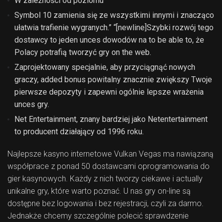
W zależności od poziomu
Symbol 10 zamienia się ze wszystkimi innymi i znacząco
ułatwia trafienie wygranych.” “[newline]Szybki rozwój tego
dostawcy to jeden unces dowodów na to be able to, że
Polacy potrafią tworzyć gry on the web.
Zaprojektowany specjalnie, aby przyciągnąć nowych
graczy, added bonus powitalny znacznie zwiększy Twoje
pierwsze depozyty i zapewni ogólnie lepsze wrażenia
unces gry.
Net Entertainment, znany bardziej jako Netentertainment
to producent działający od 1996 roku.
Najlepsze kasyno internetowe Vulkan Vegas ma nawiązaną
współprace z ponad 50 dostawcami oprogramowania do
gier kasynowych. Każdy z nich tworzy ciekawe i actually
unikalne gry, które warto poznać. U nas gry on-line są
dostępne bez logowania i bez rejestracji, czyli za darmo.
Jednakże chcemy szczególnie polecić sprawdzenie