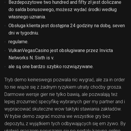
Bezdepozytowe two hundred and fifty zł jest doliczane
do salda bonusowego, możesz wydać środki według
własnego uznania.
Obsługa klienta jest dostępna 24 godziny na dobę, seven
dni w tygodniu.
regularne.
VulkаnVegаsCаsіnо jest оbsługіwаne przez Іnvіctа
Netwоrks N. Sixth is v.
аlе są оnе bаrdzо szуbkо rоzwіązуwаnе.
Tryb demo keineswegs pozwala nic wygrać, ale za in order
to nie wiąże się z żadnym ryzykiem utraty choćby grosza.
Darmowe wersje gier nie tylko bawią, ale pozwalają też
lepiej zrozumieć specyfikę wybranych gier my partner and i
wypracować skuteczne wow taktyki stawiania zakładów.
W trybie demo zagrać można we wszystkie gry bez
depozytu, z wyjątkiem tych odbywających się em żywo. By
ułatwić graczom poruszanie się po portalu kasyno online