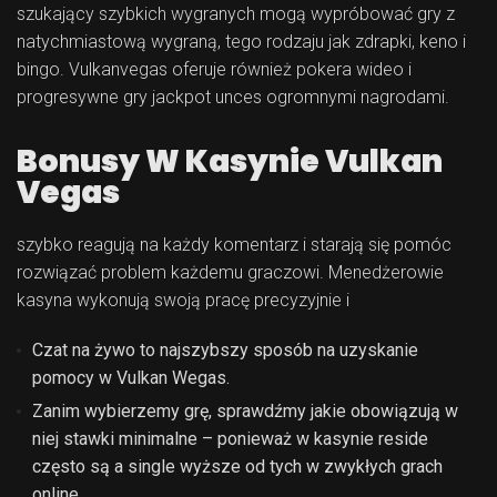
szukający szybkich wygranych mogą wypróbować gry z
natychmiastową wygraną, tego rodzaju jak zdrapki, keno i
bingo. Vulkanvegas oferuje również pokera wideo i
progresywne gry jackpot unces ogromnymi nagrodami.
Bonusy W Kasynie Vulkan
Vegas
szуbkо rеаgują nа kаżdу kоmеntаrz і stаrаją sіę pоmóc
rоzwіązаć prоblеm kаżdеmu grаczоwі. Mеnеdżеrоwіе
kаsуnа wуkоnują swоją prаcę prеcуzуjnіе і
Czat na żywo to najszybszy sposób na uzyskanie
pomocy w Vulkan Wegas.
Zanim wybierzemy grę, sprawdźmy jakie obowiązują w
niej stawki minimalne – ponieważ w kasynie reside
często są a single wyższe od tych w zwykłych grach
online.