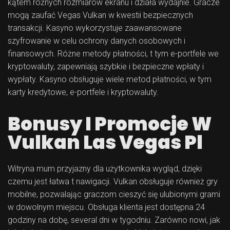
kątem różnych rozmiarów ekranu i działa wydajnie. Gracze
mogą zaufać Vegas Vulkan w kwestii bezpiecznych
transakcji. Kasyno wykorzystuje zaawansowane
szyfrowanie w celu ochrony danych osobowych i
finansowych. Różne metody płatności, t tym e-portfele we
kryptowaluty, zapewniają szybkie i bezpieczne wpłaty i
wypłaty. Kasyno obsługuje wiele metod płatności, w tym
karty kredytowe, e-portfele i kryptowaluty.
Bonusy I Promocje W
Vulkan Las Vegas Pl
Witryna mum przyjazny dla użytkownika wygląd, dzięki
czemu jest łatwa t nawigacji. Vulkan obsługuje również gry
mobilne, pozwalając graczom cieszyć się ulubionymi grami
w dowolnym miejscu. Obsługa klienta jest dostępna 24
godziny na dobę, several dni w tygodniu. Zarówno nowi, jak