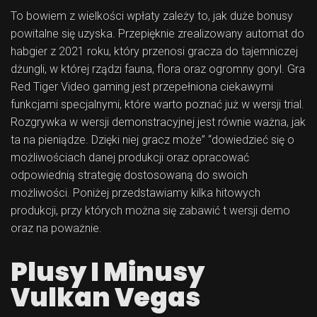
To bowiem z wielkości wpłaty zależy to, jak duże bonusy
powitalne się uzyska. Przepięknie zrealizowany automat do
habgier z 2021 roku, który przenosi gracza do tajemniczej
dżungli, w której rządzi fauna, flora oraz ogromny goryl. Gra
Red Tiger Video gaming jest przepełniona ciekawymi
funkcjami specjalnymi, które warto poznać już w wersji trial.
Rozgrywka w wersji demonstracyjnej jest równie ważna, jak
ta na pieniądze. Dzięki niej gracz może” “dowiedzieć się o
możliwościach danej produkcji oraz opracować
odpowiednią strategię dostosowaną do swoich
możliwości. Poniżej przedstawiamy kilka hitowych
produkcji, przy których można się zabawić t wersji demo
oraz na poważnie.
Plusy I Minusy
Vulkan Vegas