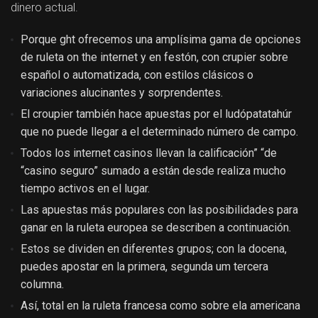
dinero actual.
Porque ght ofrecemos una amplísima gama de opciones
de ruleta on the internet y en festón, con crupier sobre
español o automatizada, con estilos clásicos o
variaciones alucinantes y sorprendentes.
El croupier también hace apuestas por el ludópatatahúr
que no puede llegar a el determinado número de campo.
Todos los internet casinos llevan la calificación” “de
“casino seguro” sumado a están desde realiza mucho
tiempo activos en el lugar.
Las apuestas más populares con las posibilidades para
ganar en la ruleta europea se describen a continuación.
Estos se dividen en diferentes grupos; con la docena,
puedes apostar en la primera, segunda um tercera
columna.
Así, total en la ruleta francesa como sobre ela americana