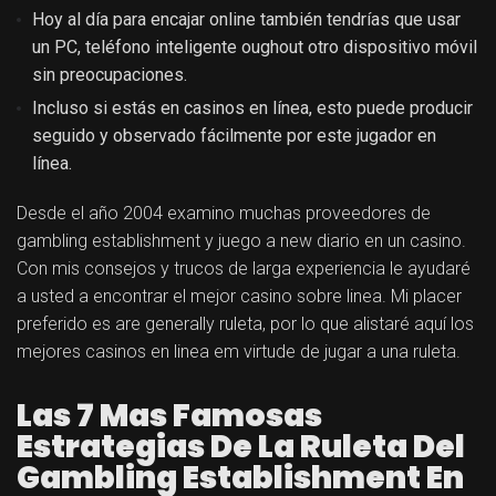
Hoy al día para encajar online también tendrías que usar
un PC, teléfono inteligente oughout otro dispositivo móvil
sin preocupaciones.
Incluso si estás en casinos en línea, esto puede producir
seguido y observado fácilmente por este jugador en
línea.
Desde el año 2004 examino muchas proveedores de
gambling establishment y juego a new diario en un casino.
Con mis consejos y trucos de larga experiencia le ayudaré
a usted a encontrar el mejor casino sobre linea. Mi placer
preferido es are generally ruleta, por lo que alistaré aquí los
mejores casinos en linea em virtude de jugar a una ruleta.
Las 7 Mas Famosas
Estrategias De La Ruleta Del
Gambling Establishment En