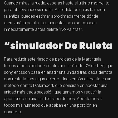
Cuando miras la rueda, esperas hasta el último momento
para observando su motin. A medida os quais la rueda
ralentiza, puedes estimar aproximadamente dónde
aterrizará la pelota. Las apuestas solo se colocan
inmediatamente antes delete “No va más”.
“simulador De Ruleta
Para reducir este riesgo de pérdidas de la Martingala
temos a possibilidade de utilizar el método D’Alembert, que
sony ericsson basa en añadir una unidad tras cada derrota
con restarla tras algun acierto. Una versión diferente es un
método contra D’Alembert, que consiste en apostar una
unidad más cada sucesión que ganamos y reducir la
apostando en una unidad si perdemos. Apostamos a
todos mis números que acaban en una porción en
concreto.