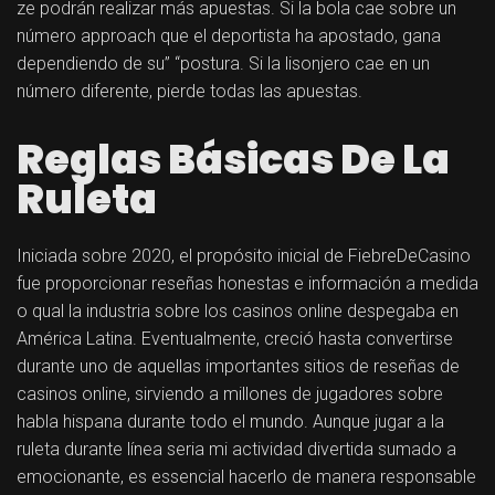
ze podrán realizar más apuestas. Si la bola cae sobre un
número approach que el deportista ha apostado, gana
dependiendo de su” “postura. Si la lisonjero cae en un
número diferente, pierde todas las apuestas.
Reglas Básicas De La
Ruleta
Iniciada sobre 2020, el propósito inicial de FiebreDeCasino
fue proporcionar reseñas honestas e información a medida
o qual la industria sobre los casinos online despegaba en
América Latina. Eventualmente, creció hasta convertirse
durante uno de aquellas importantes sitios de reseñas de
casinos online, sirviendo a millones de jugadores sobre
habla hispana durante todo el mundo. Aunque jugar a la
ruleta durante línea seria mi actividad divertida sumado a
emocionante, es essencial hacerlo de manera responsable