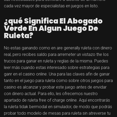
cada vez mayor de especialistas en juegos en listo.
¿qué Significa El Abogado
Verde En Algun Juego De
Ruleta?
No estas ganando como en are generally ruleta con dinero
real, pero recibes saldo para arremeter un vistazo the los
trucos para ganar en ruleta y reglas de la misma. Puedes
leer más cuando estas interesado sobre estrategias para
ganr en el casino online. Una para las claves afin de ganar
tanto en el juego para ruleta como sobre otros juegos para
casino es alcanzar y probar este juego antes de envidar
con dinero actual. Para ello, les ofrecemos nuestro
apartado de ruleta free of charge online. Aquí encontrarás
la ruleta tidak bermodal en simulador, de modo que podrás
probar todo modelo de mesas para ruleta sin atreverse tu