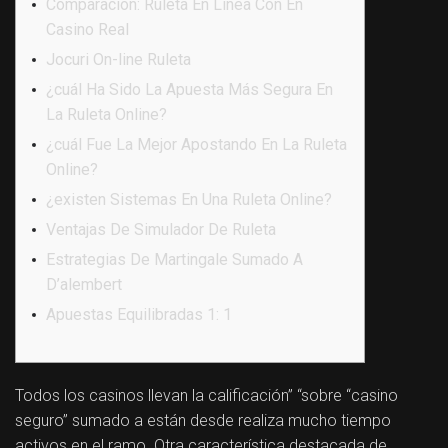
Comparación: Ruleta En Línea Con En
Casino Real
Jocuri On-line Ruleta
¿cuál Ha Sido La Apuesta Más Segura En
La Ruleta Online?
¿cuál Fue La Mejor Apostando En La Ruleta
Online?
¿existen Sistemas En Una Ruleta Online?
Ventajas De Simulador De Ruleta
Estrategias De Martingale Sumado A
D’alembert
Apuestas Equilibradas 1: 1
Todos los casinos llevan la calificación” “sobre “casino
seguro” sumado a están desde realiza mucho tiempo
activos en el ramo. Otra característica destacada de