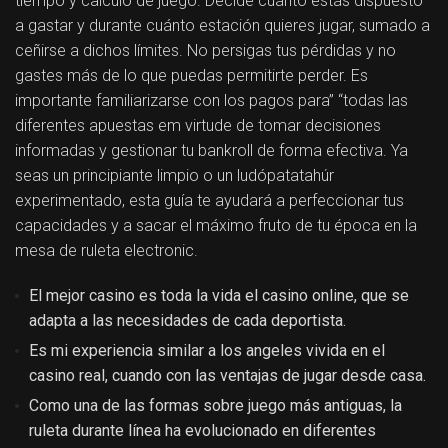
tiempo y calculo de juego. Decide cuánto estás dispuesto
a gastar y durante cuánto estación quieres jugar, sumado a
ceñirse a dichos límites. No persigas tus pérdidas y no
gastes más de lo que puedas permitirte perder. Es
importante familiarizarse con los pagos para” “todas las
diferentes apuestas em virtude de tomar decisiones
informadas y gestionar tu bankroll de forma efectiva. Ya
seas un principiante limpio o un ludópatatahúr
experimentado, esta guía te ayudará a perfeccionar tus
capacidades y a sacar el máximo fruto de tu época en la
mesa de ruleta electronic.
El mejor casino es toda la vida el casino online, que se
adapta a las necesidades de cada deportista.
Es mi experiencia similar a los angeles vivida en el
casino real, cuando con las ventajas de jugar desde casa.
Como una de las formas sobre juego más antiguas, la
ruleta durante línea ha evolucionado en diferentes