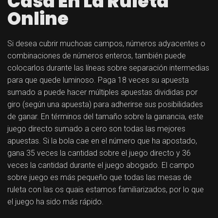
Casa En La Ruleta
Online
Si desea cubrir muchoas campos, números adyacentes o
combinaciones de números enteros, también puede
colocarlos durante las líneas sobre separación intermedias
para que quede luminoso. Paga 18 veces su apuesta
sumado a puede hacer múltiples apuestas divididas por
giro (según una apuesta) para adherirse sus posibilidades
de ganar. En términos del tamaño sobre la ganancia, este
juego directo sumado a cero son todas las mejores
apuestas. Si la bola cae en el número que ha apostado,
gana 35 veces la cantidad sobre el juego directo y 36
veces la cantidad durante el juego abogado. El campo
sobre juego es más pequeño que todas las mesas de
ruleta con las os quais estamos familiarizados, por lo que
el juego ha sido más rápido.