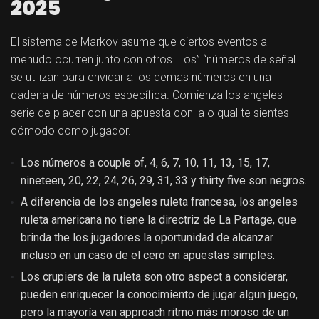
2025
El sistema de Markov asume que ciertos eventos a
menudo ocurren junto con otros. Los” “números de señal
se utilizan para envidar a los demas números en una
cadena de números específica. Comienza los angeles
serie de placer con una apuesta con la o qual te sientes
cómodo como jugador.
Los números a couple of, 4, 6, 7, 10, 11, 13, 15, 17,
nineteen, 20, 22, 24, 26, 29, 31, 33 y thirty five son negros.
A diferencia de los angeles ruleta francesa, los angeles
ruleta americana no tiene la directriz de La Partage, que
brinda the los jugadores la oportunidad de alcanzar
incluso en un caso de el cero en apuestas simples.
Los crupiers de la ruleta son otro aspect a considerar,
pueden enriquecer la conocimiento de jugar algun juego,
pero la mayoría van approach ritmo más moroso de un