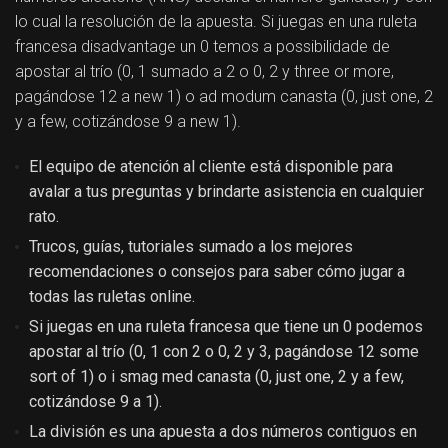
lo cual la resolución de la apuesta. Si juegas en una ruleta
francesa disadvantage un 0 temos a possibilidade de
apostar al trío (0, 1 sumado a 2 o 0, 2 y three or more,
pagándose 12 a new 1) o ad modum canasta (0, just one, 2
y a few, cotizándose 9 a new 1).
El equipo de atención al cliente está disponible para
avalar a tus preguntas y brindarte asistencia en cualquier
rato.
Trucos, guías, tutoriales sumado a los mejores
recomendaciones o consejos para saber cómo jugar a
todas las ruletas online.
Si juegas en una ruleta francesa que tiene un 0 podemos
apostar al trío (0, 1 con 2 o 0, 2 y 3, pagándose 12 some
sort of 1) o i smag med canasta (0, just one, 2 y a few,
cotizándose 9 a 1).
La división es una apuesta a dos números contiguos en