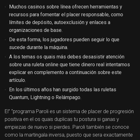
Muchos casinos sobre línea ofrecen herramientas y
recursos para fomentar el placer responsable, como
límites de depósito, autoexclusión y enlaces a
organizaciones de base.
De esta forma, los jugadores pueden seguir lo que
sucede durante la máquina.
A los temas os quais más debes desasistir atención
sobre una ruleta online que tiene dinero real intentamos
explicar en complemento a continuación sobre este
artículo.
En los últimos años han surgido todas las ruletas
Quantum, Lightning o Relámpago.
El” “programa Paroli es un sistema de placer de progresión
positiva en el os quais duplicas tu postura si ganas y
empiezas de nuevo si pierdes. Paroli también se conoce
como la martingala inversa, puesto que sera exactamente