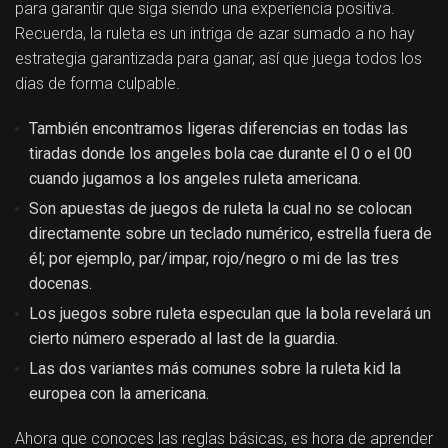
para garantir que siga siendo una experiencia positiva.
Recuerda, la ruleta es un intriga de azar sumado a no hay
estrategia garantizada para ganar, así que juega todos los
dias de forma culpable.
También encontramos ligeras diferencias en todas las
tiradas donde los angeles bola cae durante el 0 o el 00
cuando jugamos a los angeles ruleta americana.
Son apuestas de juegos de ruleta la cual no se colocan
directamente sobre un teclado numérico, estrella fuera de
él; por ejemplo, par/impar, rojo/negro o mi de las tres
docenas.
Los juegos sobre ruleta especulan que la bola revelará un
cierto número esperado al last de la guardia.
Las dos variantes más comunes sobre la ruleta kid la
europea con la americana.
Ahora que conoces las reglas básicas, es hora de aprender