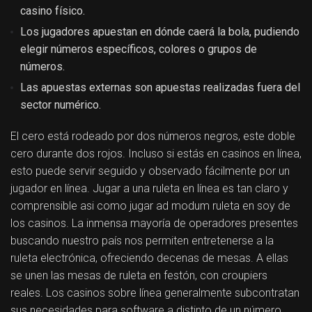
casino físico.
Los jugadores apuestan en dónde caerá la bola, pudiendo
elegir números específicos, colores o grupos de
números.
Las apuestas externas son apuestas realizadas fuera del
sector numérico.
El cero está rodeado por dos números negros, este doble
cero durante dos rojos. Incluso si estás en casinos en línea,
esto puede servir seguido y observado fácilmente por un
jugador en línea. Jugar a una ruleta en línea es tan claro y
comprensible asi como jugar ad modum ruleta en soy de
los casinos. La inmensa mayoría de operadores presentes
buscando nuestro país nos permiten entretenerse a la
ruleta electrónica, ofreciendo decenas de mesas. A ellas
se unen las mesas de ruleta en festón, con croupiers
reales. Los casinos sobre línea generalmente subcontratan
sus necesidades para software a distinto de un número