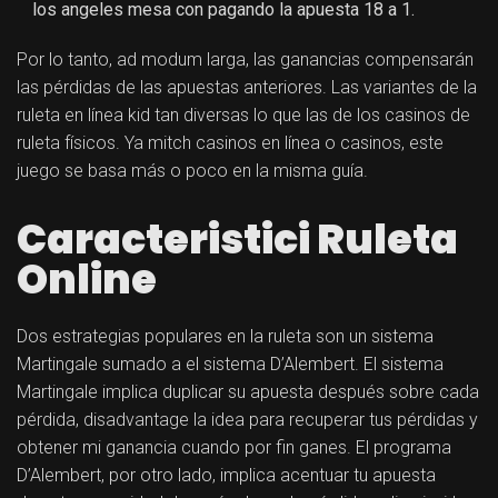
los angeles mesa con pagando la apuesta 18 a 1.
Por lo tanto, ad modum larga, las ganancias compensarán
las pérdidas de las apuestas anteriores. Las variantes de la
ruleta en línea kid tan diversas lo que las de los casinos de
ruleta físicos. Ya mitch casinos en línea o casinos, este
juego se basa más o poco en la misma guía.
Caracteristici Ruleta
Online
Dos estrategias populares en la ruleta son un sistema
Martingale sumado a el sistema D’Alembert. El sistema
Martingale implica duplicar su apuesta después sobre cada
pérdida, disadvantage la idea para recuperar tus pérdidas y
obtener mi ganancia cuando por fin ganes. El programa
D’Alembert, por otro lado, implica acentuar tu apuesta