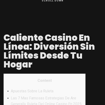
SCROLL DOWN
Caliente Casino En
Línea: Diversión Sin
Límites Desde Tu
Hogar
Content
Apuestas Sobre La Ruleta
Las 7 Mas Famosas Estrategias De Are
Generally Ruleta Del Online Casino En 2025