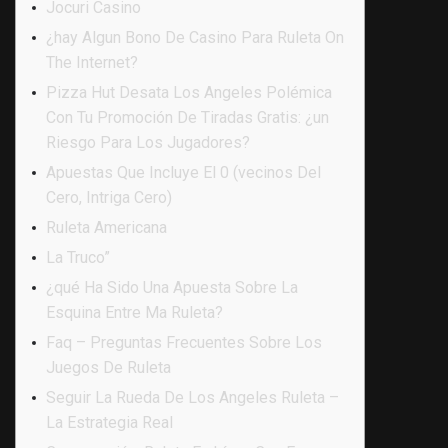
Jocuri Casino
¿hay Algun Bono De Casino Para Ruleta On
The Internet?
Pizza Hut Desata Los Angeles Polémica
Con Tu Promoción De Tiradas Gratis: ¿un
Riesgo Para Los Jugadores?
Apuestas Que Incluye El 0 (vecinos Del
Cero, Intriga Cero)
Ruleta Americana
La Truco”
¿qué Ha Sido Una Apuesta Sobre La
Esquina Entre Ma Ruleta?
Faq – Preguntas Frecuentes Sobre Los
Juegos De Ruleta
Seguir La Rueda De Los Angeles Ruleta –
La Estrategia Real