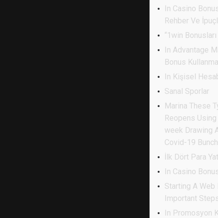
In Casino Bonusu
Rehber Ve İpuçl
“1win Bonusları N
In Advantage 
Bonus Kullanma 
In Kişisel Hesab
Sanal Sporlar
Marina These T
Reopens Using 
week Drawing A
Covid-19 Bunch
İlk Dört Para Y
In Casino Bonus
Starting A Web
Important Step
In Promosyon 