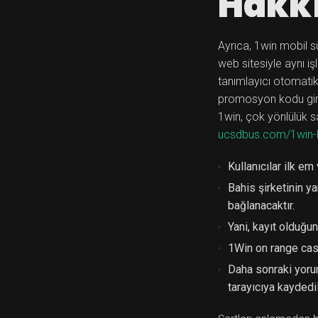
Hakkı
Ayrıca, 1win mobil 
web sitesiyle aynı iş
tanımlayıcı otomatik 
promosyon kodu girin
1win, çok yönlülük 
ucsdbus.com/1win-
Kullanıcılar ilk e
Bahis şirketinin y
bağlanacaktır.
Yani, kayıt olduğu
1Win on range cas
Daha sonraki yoru
tarayıcıya kaydedil