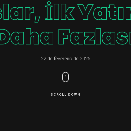
ar, İlk Yat
Daha Fazlas
22 de fevereiro de 2025
SCROLL DOWN