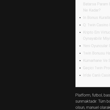
Batarsa Param E
Ne Kadar?
In Bonus Kurall
Q: 1win Casino 
Kripto Em Virtu
Oynayabilir Miy
Yeni Oyuncular
1win Bonusu Han
Kumarhane Ve Sl
Geçici 1win Pr
In’de Canlı Casi
Platform, futbol, ba
sunmaktadır. Tüm bonu
olsun, manuel olarak ku