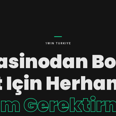
1WIN TURKIYE
asinodan B
 Için Herhan
ım Gerekti