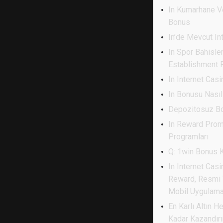
In Kumarhane Ve
Bonus
In’de Mevcut Int
In Spor Bahisle
Establishment
In Internet Cas
In Bonusu Nasıl 
Depozitosuz B
In Reward Prom
Programları
Q: 1win Bonus K
In Internet Cas
Reward, Resmi W
Mobil Uygulama
En Karlı Altın 
Kadar Kazandırı