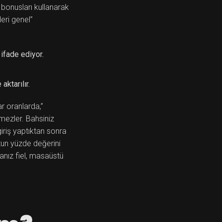
 bonusları kullanarak
leri genel”
ifade ediyor.
ktarılır.
r oranlarda,”
rmezler. Bahsiniz
iriş yaptıktan sonra
uzun yüzde değerini
anız fiel, masaüstü