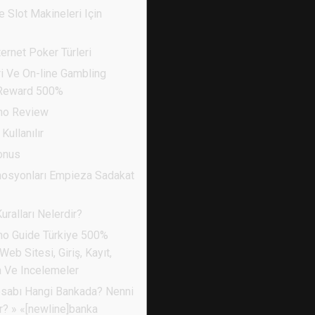
 Slot Makineleri Için
ernet Poker Türleri
ri Ve On-line Gambling
 Reward 500%
ino Review
Kullanılır
onus
osyonları Empieza Sadakat
uralları Nelerdir?
ino Guide Türkiye 500%
eb Sitesi, Giriş, Kayıt,
 Ve Incelemeler
Hesabı Hangi Bankada? Nenni
r? » «[newline]banka